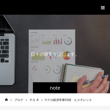
一般社団法人グローバル都市経営学
会
日
々
の
研
究
を
記
し
ま
す
。
note
ブログ
チカ .K
マクロ経済学第55回 ヒステレシス