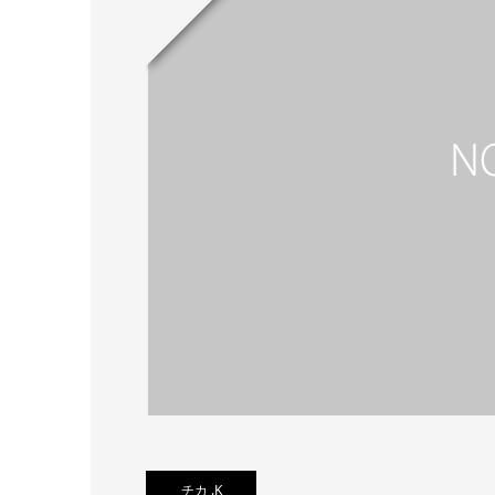
チカ .K