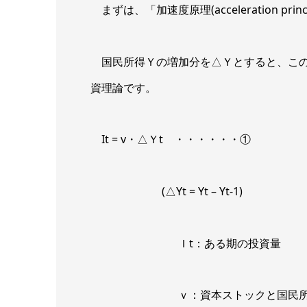
まずは、「加速度原理(acceleration pri
国民所得Ｙの増加分を△Ｙとすると、この
資理論です。
It = v・△Ｙt ・・・・・・①
(△Yt = Yt – Yt-1)
Ｉt：ある期の投資量
ｖ：資本ストックと国民所得