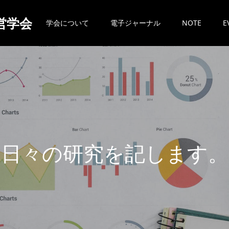
営学会
学会について
電子ジャーナル
NOTE
E
日
々
の
研
究
を
記
し
ま
す
。