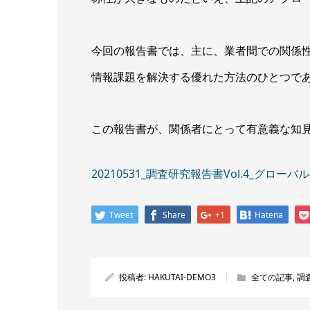
今回の報告書では、主に、業者間での関係
情報課題を解決する優れた方法のひとつで
この報告書が、関係者にとって有意義な知
20210531_調査研究報告書Vol.4_グロー
Tweet
Share
+1
Hatena
投稿者:
HAKUTAI-DEMO3
全ての記事
,
調