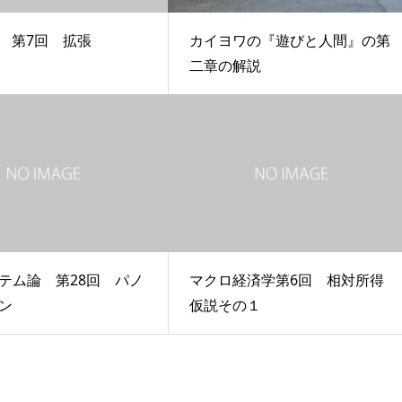
学 第7回 拡張
カイヨワの『遊びと人間』の第
二章の解説
テム論 第28回 パノ
マクロ経済学第6回 相対所得
ン
仮説その１