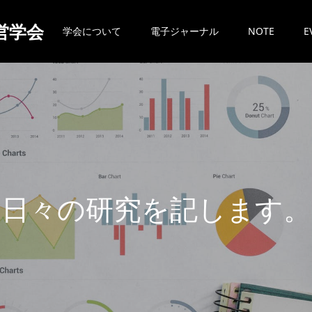
営学会
学会について
電子ジャーナル
NOTE
E
日
々
の
研
究
を
記
し
ま
す
。