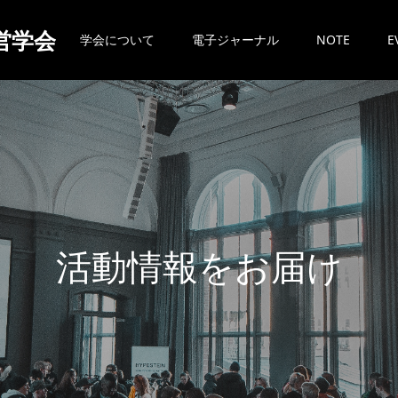
営学会
学会について
電子ジャーナル
NOTE
E
活
動
情
報
を
お
届
け