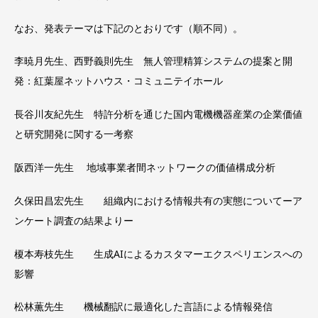
なお、発表テーマは下記のとおりです（順不同）。
李暁月先生、西野義則先生 無人管理精算システムの提案と開
発：紅葉屋ネットハウス・コミュニテイホール
長谷川友紀先生 特許分析を通じた国内電機機器産業の企業価値
と研究開発に関する一考察
阪西洋一先生 地域事業者間ネットワークの価値構成分析
久保田昌宏先生 組織内における情報共有の実態についてーア
ンケート調査の結果よりー
榎本寿枝先生 生成AIによるカスタマーエクスペリエンスへの
影響
松林薫先生 機械翻訳に最適化した言語による情報発信