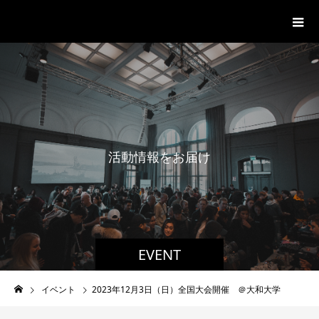
一般社団法人グローバル都市経営学
会
活
動
情
報
を
お
届
け
EVENT
イベント
2023年12月3日（日）全国大会開催 ＠大和大学