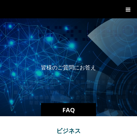
一般社団法人グローバル都市経営学
会
皆
様
の
ご
質
問
に
お
答
え
し
ま
FAQ
ビジネス