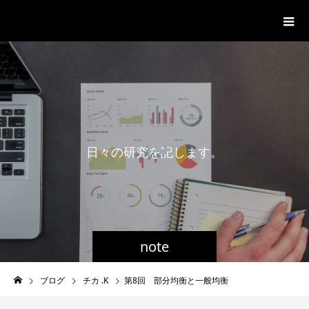
一般社団法人グローバル都市経営学
会
日
々
の
研
究
を
記
し
ま
す
。
note
ブログ
チカ .K
第8回 部分均衡と一般均衡