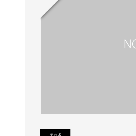
チカ .K