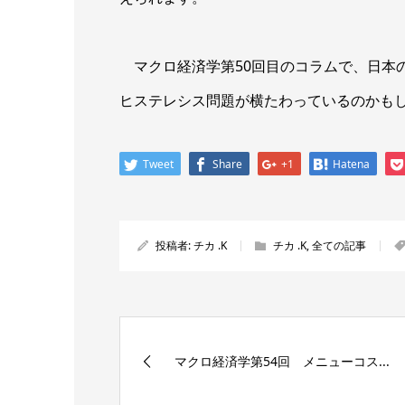
マクロ経済学第50回目のコラムで、日本
ヒステレシス問題が横たわっているのかも
Tweet
Share
+1
Hatena
投稿者:
チカ .K
チカ .K
,
全ての記事
マクロ経済学第54回 メニューコス...