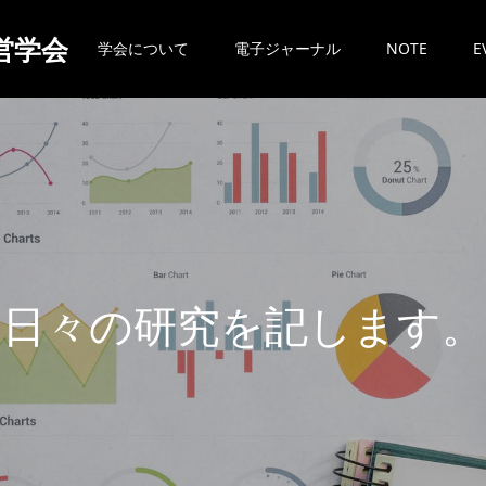
営学会
学会について
電子ジャーナル
NOTE
E
日
々
の
研
究
を
記
し
ま
す
。