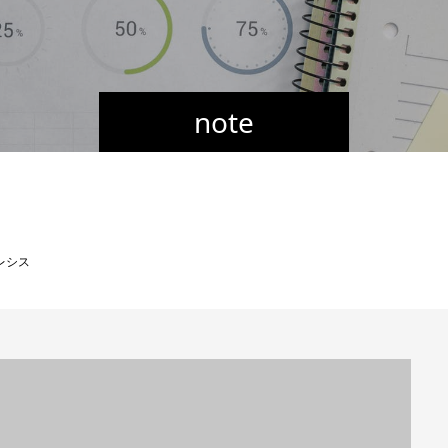
note
レシス