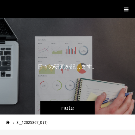
一般社団法人グローバル都市経営学
会
日
々
の
研
究
を
記
し
ま
す
。
note
S__12025867_0 (1)