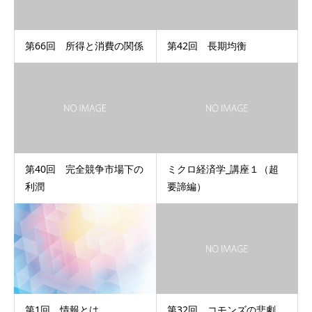
第66回 所得と消費の関係
第42回 長期均衡
第40回 完全競争市場下の
ミクロ経済学_講座１（超
利潤
要諦編）
第1回 情報とは
第32回 コモンズの悲劇