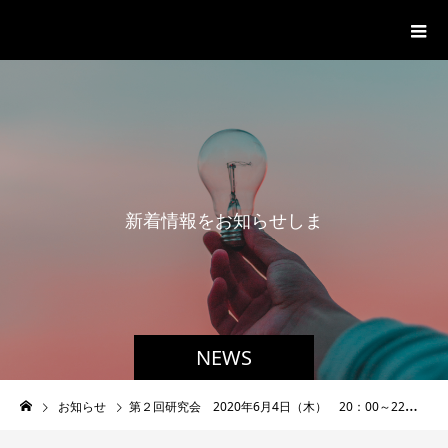
一般社団法人グローバル都市経営学
会
新
着
情
報
を
お
知
ら
せ
し
ま
す
。
NEWS
お知らせ
第２回研究会 2020年6月4日（木） 20：00～22：00 zoom会