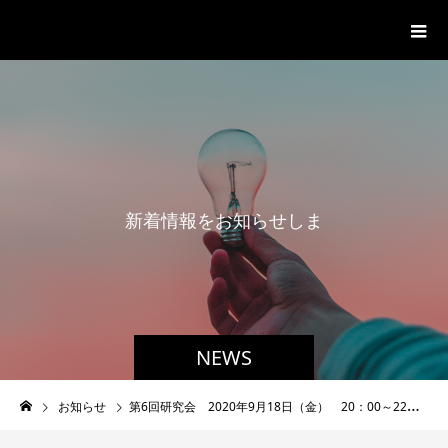
一般社団法人グローバル都市経営学
会
新
着
情
報
を
お
知
ら
せ
し
ま
す
。
NEWS
お知らせ
第6回研究会 2020年9月18日（金） 20：00～22：00 zoom会