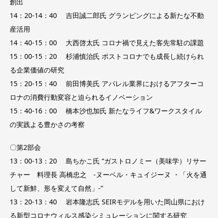
創出
14：20-14：40 吉田誠二郎氏 グランピングによる新たな不動
産活用
14：40-15：00 大西啓太氏 コロナ禍で見えた客先常駐の課題
15：00-15：20 杉浦慎治氏 ポストコロナでも成長し続けられ
る企業価値の研究
15：20-15：40 前田博美氏 アパレル業界におけるアフターコ
ロナの消費行動変容と迫られるイノベーション
15：40-16：00 橋本沙也加氏 新たなライフ&ワークスタイル
の実践よる豊かさの考察
〇第2部会
13：00-13：20 島ちかこ氏 “ガストロノミー（美味学）リサー
チャー 料理長 高橋忠之 -ヌーベル・キュイジーヌ ・「火を通
して新鮮、形を変えて自然」-”
13：20-13：40 岩本隆志氏 SEIRモデルを用いた岡山県におけ
る新型コロナウィルス感染シミュレーションに関する研究