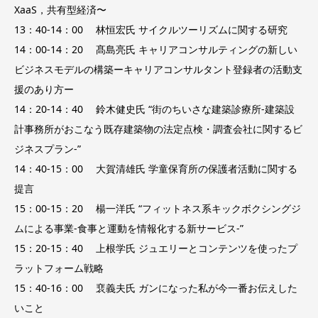
XaaS，共有型経済〜
13：40-14：00 林恒宏氏 サイクルツーリズムに関する研究
14：00-14：20 髙島亮氏 キャリアコンサルティングの新しい
ビジネスモデルの構築ーキャリアコンサルタント登録者の活動支
援のあり方ー
14：20-14：40 鈴木健史氏 “街のちいさな建築診療所-建築設
計事務所がおこなう既存建築物の法定点検・調査会社に関するビ
ジネスプラン-”
14：40-15：00 大賀清雄氏 学童保育所の保護者活動に関する
提言
15：00-15：20 楊一洋氏 “フィットネス系キックボクシングジ
ムによる事業-食事と運動を情報化する新サービス-”
15：20-15：40 上根学氏 ジュエリーとコンテンツを使ったプ
ラットフォーム戦略
15：40-16：00 裵義夫氏 ガンになった私が今一番お伝えした
いこと