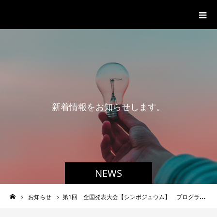
一般社団法人グローバル都市経営学
会
新
着
情
報
を
お
知
ら
せ
し
ま
す
。
NEWS
お知らせ
第1回 全国発表大会【シンポジュウム】 プログラム決定 2020.11.29