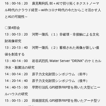
16：00-16：20 廣見剛利氏 BI＋AIで切り拓くネクストノーマ
ル時代のクラウド経営～withコロナ時代の今だからこそ活かす人
とAIの可能性～
〇第4部会
13：00-13：20 河野一隆氏 （１）非破壊・非接触による文化
財画像研究
13：20-13：40 河野一隆氏 （２）蓄積された画像が新しい価
値を創造する
13：40-14：00 岩谷武烈氏 Water Server “DRINK” のケミカル
浄水・殺菌法の研究
14：00-14：20 原子力文化財団シンポジウム （前半）
14：20-14：40 原子力文化財団シンポジウム （後半）
14：40-15：00 早野行治氏 GPI標準FRP管を用いた大型ビニー
ルハウスの研究
15：00-15：20 田畑朋宏氏 GPI標準FRP管を用いたアーチ型ソ