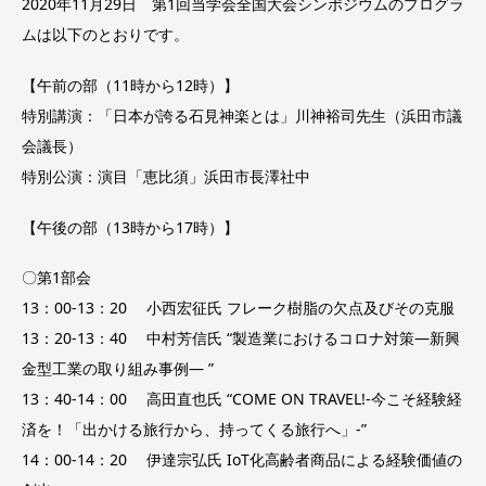
2020年11月29日 第1回当学会全国大会シンポジウムのプログラ
ムは以下のとおりです。
【午前の部（11時から12時）】
特別講演：「日本が誇る石見神楽とは」川神裕司先生（浜田市議
会議長）
特別公演：演目「恵比須」浜田市長澤社中
【午後の部（13時から17時）】
〇第1部会
13：00-13：20 小西宏征氏 フレーク樹脂の欠点及びその克服
13：20-13：40 中村芳信氏 “製造業におけるコロナ対策―新興
金型工業の取り組み事例― ”
13：40-14：00 高田直也氏 “COME ON TRAVEL!-今こそ経験経
済を！「出かける旅行から、持ってくる旅行へ」-”
14：00-14：20 伊達宗弘氏 IoT化高齢者商品による経験価値の