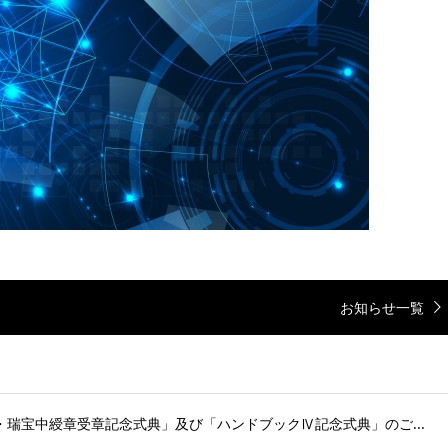
お知らせ一覧
瑞宝中綬章受章記念式典」及び「ハンドブックⅣ記念式典」のご...