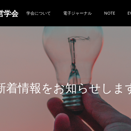
営学会
学会について
電子ジャーナル
NOTE
E
新
着
情
報
を
お
知
ら
せ
し
ま
す