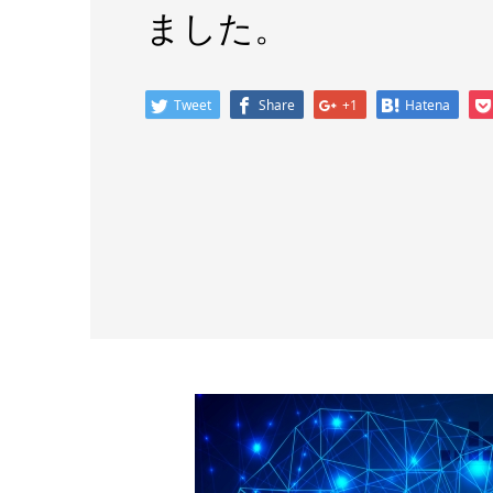
ました。
Tweet
Share
+1
Hatena