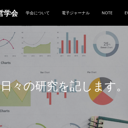
営学会
学会について
電子ジャーナル
NOTE
E
日
々
の
研
究
を
記
し
ま
す
。