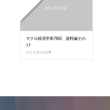
マクロ経済学第78回 資料編その
17
チカ .K
,
全ての記事