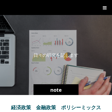
一般社団法人グローバル都市経営学
会
日
々
の
研
究
を
記
し
ま
す
。
note
経済政策 金融政策 ポリシーミックス