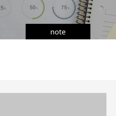
note
題