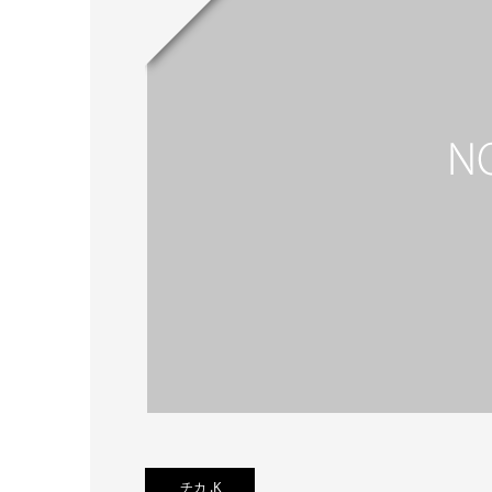
チカ .K