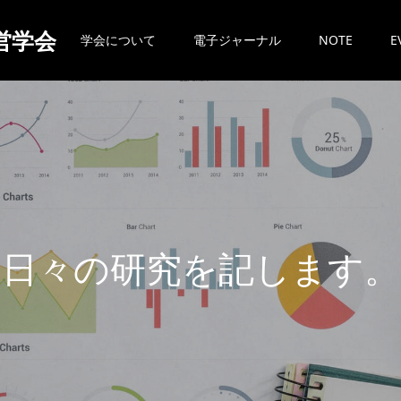
営学会
学会について
電子ジャーナル
NOTE
E
日
々
の
研
究
を
記
し
ま
す
。