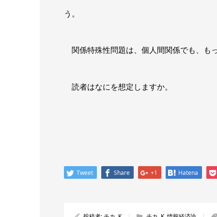
う。
関係特殊性問題は、個人間関係でも、もっ
読者はなにを想定しますか。
Tweet
Share
+1
Hatena
投稿者:
チカ .K
チカ .K
,
情報経済論