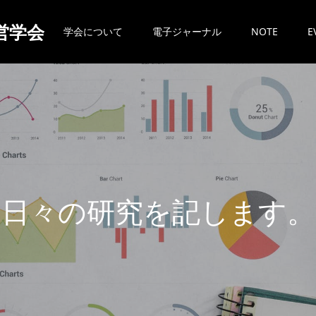
営学会
学会について
電子ジャーナル
NOTE
E
日
々
の
研
究
を
記
し
ま
す
。