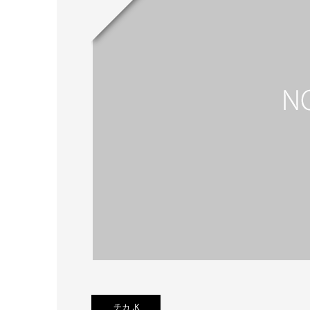
チカ .K