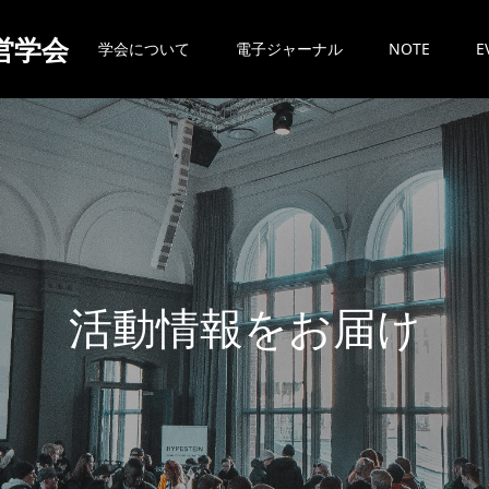
営学会
学会について
電子ジャーナル
NOTE
E
活
動
情
報
を
お
届
け