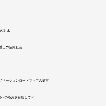
。
との対比
護士の活躍社会
ノベーションロードマップの提言
管への応用を目指して~”