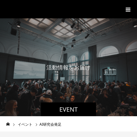
一般社団法人グローバル都市経営学
会
活
動
情
報
を
お
届
け
EVENT
イベント
AI研究会発足