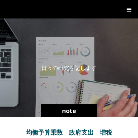
一般社団法人グローバル都市経営学
会
日
々
の
研
究
を
記
し
ま
す
。
note
均衡予算乗数 政府支出 増税