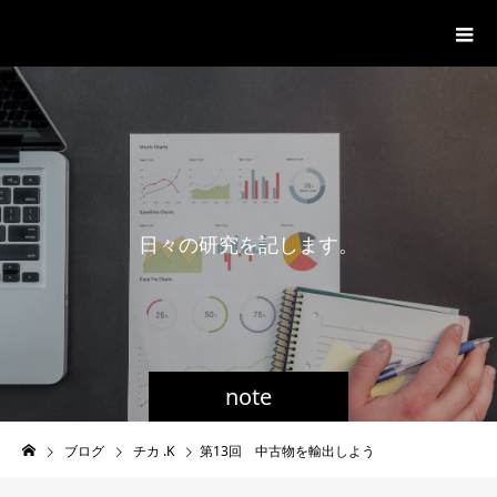
一般社団法人グローバル都市経営学
会
日
々
の
研
究
を
記
し
ま
す
。
note
ブログ
チカ .K
第13回 中古物を輸出しよう