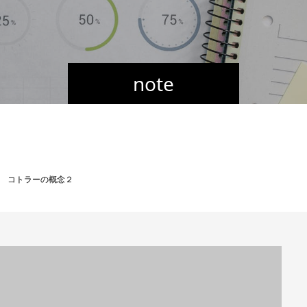
note
３ コトラーの概念２