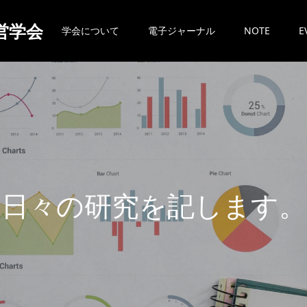
営学会
学会について
電子ジャーナル
NOTE
E
日
々
の
研
究
を
記
し
ま
す
。