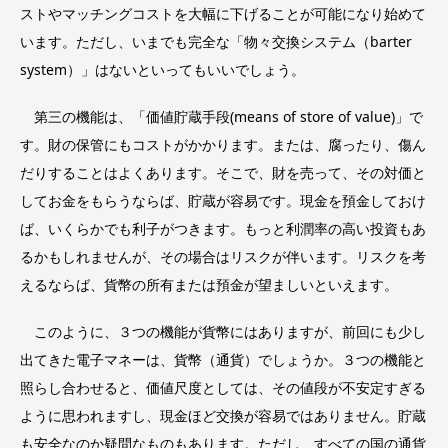
ストやマッチングコストを大幅に下げることが可能になり始めて
います。ただし、いまでも完全な「物々交換システム（barter
system）」はないといってもいいでしょう。
第三の機能は、「価値貯蔵手段(means of store of value)」で
す。財の保管にもコストがかかります。または、腐ったり、傷ん
だりすることはよくあります。そこで、財を売って、その対価と
してお金をもらうならば、貯蔵が容易です。現金を預金しておけ
ば、いくらかでも利子がつきます。もっと利潤率の高い投資もあ
るかもしれませんが、その場合はリスクが伴います。リスクを考
えるならば、貨幣の所有または預金が望ましいといえます。
このように、３つの機能が貨幣にはありますが、前回にも少し
出てきた電子マネーは、貨幣（通貨）でしょうか。３つの機能と
照らし合わせると、価値尺度としては、その値段が不安定すぎる
ように思われますし、現金ほど交換が容易ではありません。貯蔵
も安全なのか疑問なものもあります。ただし、すべての国の通貨