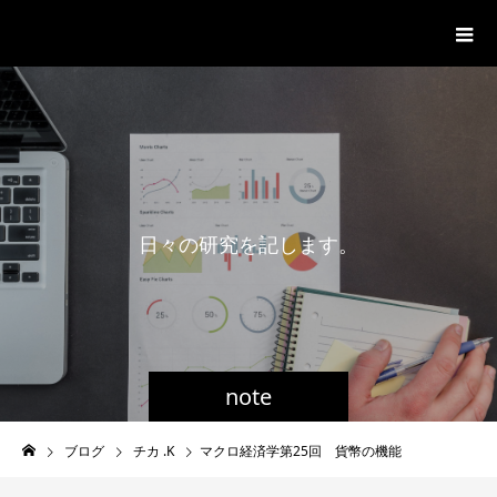
一般社団法人グローバル都市経営学
会
日
々
の
研
究
を
記
し
ま
す
。
note
ブログ
チカ .K
マクロ経済学第25回 貨幣の機能