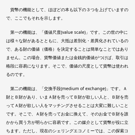
貨幣の機能として、ほぼどの本も以下の３つを上げていますの
で、ここでもそれを示します。
第一の機能は、「価値尺度(value scale)」です。この世の中に
は様々な財があるとともに、大抵は差別化・差異化されているの
で、ある財の価値（価格）を決定することは簡単なことではあり
ません。この場合、貨幣価値または金銭的価値がつけば、取引は
格段に容易になります。そこで、価値の尺度として貨幣は使われ
るのです。
第二の機能は、「交換手段(medium of exchange)」です。Ａ
財とＢ財があり、いまＡ財を売ってＢ財が欲しい人と、Ｂ財を売
ってＡ財が欲しい人をマッチングさせることは大変に難しいこと
です。そこで、Ａ財を売ってお金に換えて、そのお金でＢ財を誰
かから買う方が明らかに容易です。この媒介として貨幣が役に立
ちます。ただし、現在のシェリングエコノミーでは、この探索コ