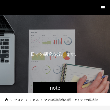
一般社団法人グローバル都市経営学
会
日
々
の
研
究
を
記
し
ま
す
。
note
ブログ
チカ .K
マクロ経済学第87回 アイデアの経済学