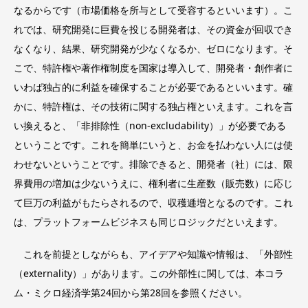
なるからです（市場価格を所与として受容するといいます）。こ
れでは、研究開発に巨費を投じる開発者は、その資金が回収でき
なくなり、結果、研究開発が少なくなるか、ゼロになります。そ
こで、特許権や著作権制度を国家は導入して、開発者・創作者に
いわば独占的に利益を確保することが必要であるといいます。確
かに、特許権は、その技術に関する独占権といえます。これを言
い換えると、「非排除性（non-excludability）」が必要である
ということです。これを簡単にいうと、お金を払わない人には使
わせないということです。排除できると、開発者（社）には、限
界費用の増加は少ないうえに、権利者に生産数（販売数）に応じ
て巨万の利益がもたらされるので、収穫逓増となるのです。これ
は、プラットフォームビジネスも同じロジックだといえます。
これを前提としながらも、アイデアや知識や情報は、「外部性
（externality）」があります。この外部性に関しては、本コラ
ム・ミクロ経済学第24回から第28回を参照ください。