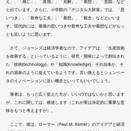
え」、「感じ」、「直感」、「見解」、「着想」、「意図」など
と出ています。さらに、小学館の『デジタル大辞泉』では、「思
いつき」、「新奇な工夫」、「着想」、「観念」などといいま
す。現代的には、最後の思いつきや新奇な工夫や着想などがもっ
とも近いように思います。
さて、ジョーンズは経済学者なので、アイデアは、「生産技術
を改善する」といっているように、研究・開発によって創出され
た「技術(technology)」や「知識(Knowledge)」それ自体か、そ
れの源泉のように捉えているようです。言い換えるとシュンペー
タのイノベーションに近い概念といってもいいでしょう。
筆者は、もっと広く捉えた方が、いいのではないかと思います
が、これに関しては、後述します（これが実は決定的に重要な意
味をもつと考えますが）。
ここで、彼は、ローマー（Paul M. Romer）のアイデアと経済