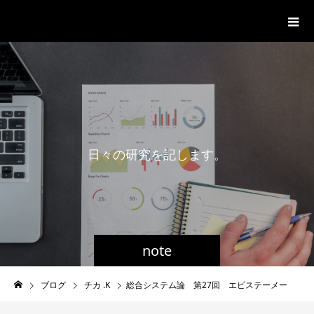
一般社団法人グローバル都市経営学
会
日
々
の
研
究
を
記
し
ま
す
。
note
ブログ
チカ .K
総合システム論 第27回 エピステーメー