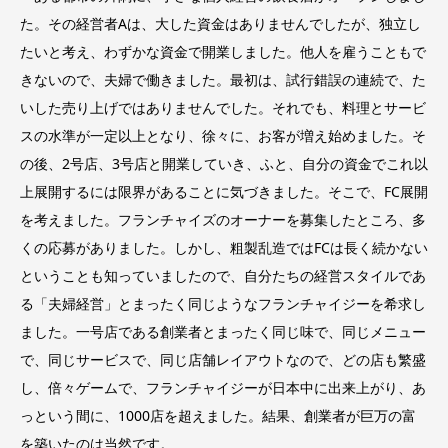
た。その経営者Aは、大した資金はありませんでしたが、独立し
たいと考え、わずかな資金で開業しました。他人を雇うこともで
きないので、夫婦で働きました。最初は、試行錯誤の連続で、た
いした売り上げではありませんでした。それでも、料理とサービ
スの水準が一定以上となり、徐々に、お客が増え始めました。そ
の後、2号店、3号店と開業していき、ふと、自分の資金でこれ以
上展開するには限界があることに気づきました。そこで、FC展開
を考えました。フランチャイズのオーナーを募集したところ、多
くの応募がありました。しかし、粗製乱造ではFCは長く続かない
ということも知っていましたので、自分たちの経営スタイルであ
る「夫婦経営」とまったく同じようなフランチャイジーを希求し
ました。一号店である創業者とまったく同じ味で、同じメニュー
で、同じサービスで、同じ店舗レイアウトなので、どの店も繁盛
し、倍々ゲームで、フランチャイジーが日本中に出来上がり、あ
っという間に、1000店を超えました。結果、創業者が巨万の富
を築いたのは当然です。