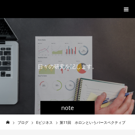
一般社団法人グローバル都市経営学
会
日
々
の
研
究
を
記
し
ま
す
。
note
ブログ
Eビジネス
第11回 ホロンというパースペクティブ