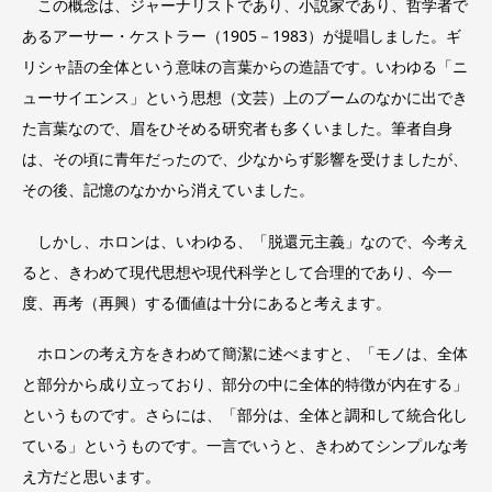
この概念は、ジャーナリストであり、小説家であり、哲学者で
あるアーサー・ケストラー（1905－1983）が提唱しました。ギ
リシャ語の全体という意味の言葉からの造語です。いわゆる「ニ
ューサイエンス」という思想（文芸）上のブームのなかに出でき
た言葉なので、眉をひそめる研究者も多くいました。筆者自身
は、その頃に青年だったので、少なからず影響を受けましたが、
その後、記憶のなかから消えていました。
しかし、ホロンは、いわゆる、「脱還元主義」なので、今考え
ると、きわめて現代思想や現代科学として合理的であり、今一
度、再考（再興）する価値は十分にあると考えます。
ホロンの考え方をきわめて簡潔に述べますと、「モノは、全体
と部分から成り立っており、部分の中に全体的特徴が内在する」
というものです。さらには、「部分は、全体と調和して統合化し
ている」というものです。一言でいうと、きわめてシンプルな考
え方だと思います。