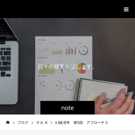
一般社団法人グローバル都市経営学
会
日
々
の
研
究
を
記
し
ま
す
。
note
ブログ
チカ .K
ＡI経済学 第5回 アプローチ３