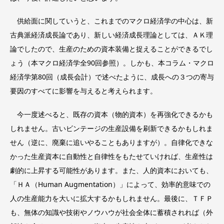
供給面に関していうと、これまでのマクロ経済学の中心は、新
古典派経済成長論であり、新しい経済成長理論としては、ＡＫ理
論でしたので、生産のための資本装備と捉えることができるでし
ょう（本マクロ経済学全90回参照）。しかも、本コラム・マクロ
経済学第80回（成長会計）で述べたように、成長への３つの寄与
要因のすべてに影響を与えると考えられます。
今一度述べると、既存の資本（物的資本）を再強化できるかも
しれません。古いビンテージの生産設備を刷新できるかもしれま
せん（逆に、廃棄に追いやることもありますが）。自律化できな
かった生産資本に自動性と自律性をもたせていければ、生産性は
劇的に上昇する可能性があります。また、人的資本においても、
「ＨＡ（Human Augmentation）」によって、効率的意味での
人の生産能力を大いに拡大するかもしれません。最後に、ＴＦＰ
も、無体の知識や技術やノウハウが社会全体に蓄積されれば（外