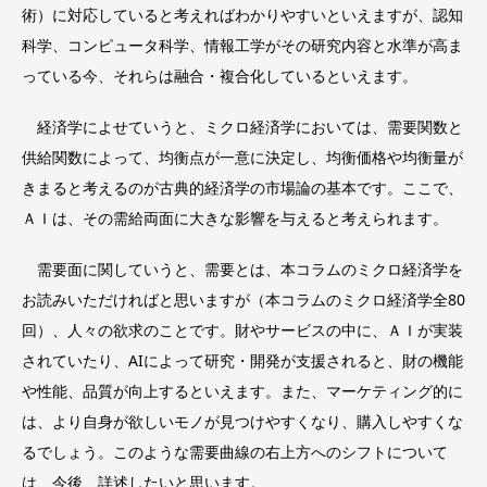
術）に対応していると考えればわかりやすいといえますが、認知
科学、コンピュータ科学、情報工学がその研究内容と水準が高ま
っている今、それらは融合・複合化しているといえます。
経済学によせていうと、ミクロ経済学においては、需要関数と
供給関数によって、均衡点が一意に決定し、均衡価格や均衡量が
きまると考えるのが古典的経済学の市場論の基本です。ここで、
ＡＩは、その需給両面に大きな影響を与えると考えられます。
需要面に関していうと、需要とは、本コラムのミクロ経済学を
お読みいただければと思いますが（本コラムのミクロ経済学全80
回）、人々の欲求のことです。財やサービスの中に、ＡＩが実装
されていたり、AIによって研究・開発が支援されると、財の機能
や性能、品質が向上するといえます。また、マーケティング的に
は、より自身が欲しいモノが見つけやすくなり、購入しやすくな
るでしょう。このような需要曲線の右上方へのシフトについて
は、今後、詳述したいと思います。