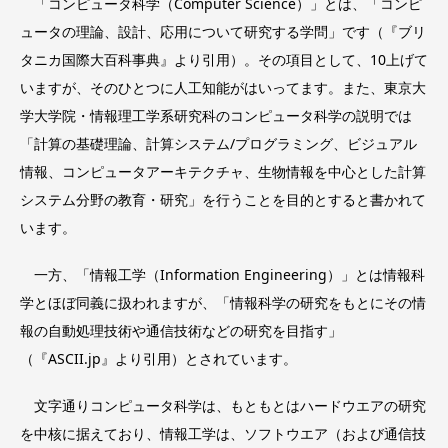
「コンピュータ科学（Computer Science）」とは、「コンピ
ュータの理論、設計、応用について研究する学問」です（『ブリ
タニカ国際大百科事典』より引用）。その項目として、10上げて
いますが、そのひとつに人工知能がはいってます。また、東京大
学大学院・情報理工学系研究科のコンピュータ科学の説明では
「計算の基礎理論、計算システム/プログラミング、ビジュアル
情報、コンピュータアーキテクチャ、生物情報を中心とした計算
システム分野の教育・研究」を行うことを目的とすると書かれて
います。
一方、「情報工学（Information Engineering）」とは情報科
学とほぼ同義に扱われますが、「情報科学の研究をもとにその情
報の自動処理技術や通信技術などの研究を目指す」
（『ASCII.jp』より引用）とされています。
文字通りコンピュータ科学は、もともとはハードウエアの研究
を中核に据えており、情報工学は、ソフトウエア（および通信技