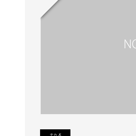
チカ .K