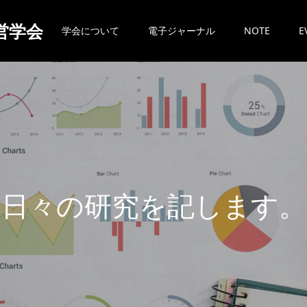
営学会
学会について
電子ジャーナル
NOTE
E
日
々
の
研
究
を
記
し
ま
す
。