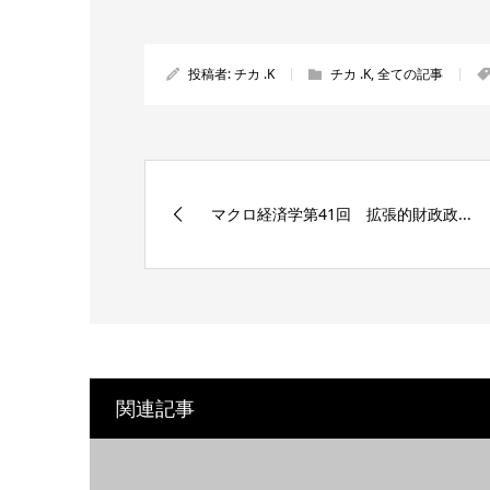
投稿者:
チカ .K
チカ .K
,
全ての記事
マクロ経済学第41回 拡張的財政政...
関連記事