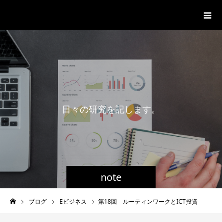
一般社団法人グローバル都市経営学
会
日
々
の
研
究
を
記
し
ま
す
。
note
ブログ
Eビジネス
第18回 ルーティンワークとICT投資