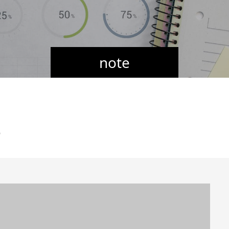
note
9