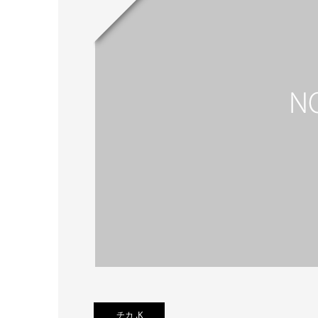
チカ .K