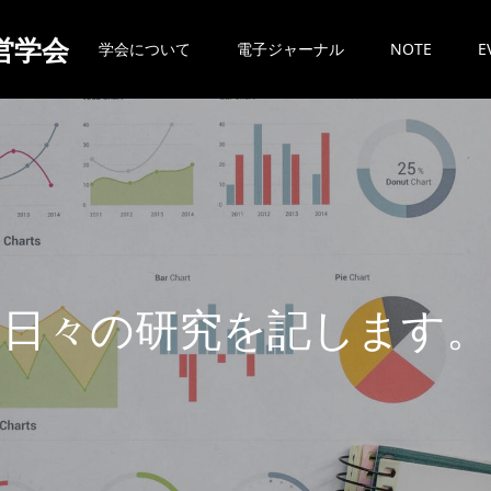
営学会
学会について
電子ジャーナル
NOTE
E
日
々
の
研
究
を
記
し
ま
す
。