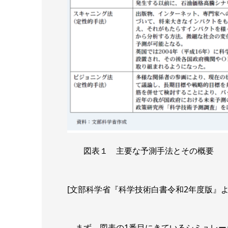
図表１ 主要な予測手法とその概要
[文部科学省『科学技術白書令和2年度版』よ
まず、図表の1番目にきているシミュレー